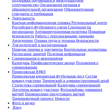
поддержки обучающихся
Международное
сотрудничество
Организация питания в
образовательной организации
Образовательные
стандарты и требования
Деятельность
Краткая информационная справка
Региональный центр
Российского футбольного союза
Специалисты
организации
Антикоррупционная политика
Пожарная
безопасность
Работа с персональными данными
Антидопинг
Охрана труда и техника безопасности
Для родителей и воспитанников
Порядок приема и документы
Контрольные нормативы
Расписание занятий
Полезная информация
Соревнования и мероприятия
Календарь
Профилактические акции
Положения о
соревнованиях
Приволжская ЮФЛ
Приволжская юношеская футбольная лига
Состав
команд-участниц
Тренерский и административный штаб
Статистика соревнований
Календарь соревнований
Логотипы команд участниц
Фотоальбомы домашних
матчей
Проморолики предстоящих матчей
Тренировочный процесс
Новости
Фото и видео
Вход