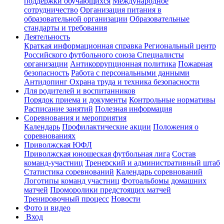
поддержки обучающихся
Международное
сотрудничество
Организация питания в
образовательной организации
Образовательные
стандарты и требования
Деятельность
Краткая информационная справка
Региональный центр
Российского футбольного союза
Специалисты
организации
Антикоррупционная политика
Пожарная
безопасность
Работа с персональными данными
Антидопинг
Охрана труда и техника безопасности
Для родителей и воспитанников
Порядок приема и документы
Контрольные нормативы
Расписание занятий
Полезная информация
Соревнования и мероприятия
Календарь
Профилактические акции
Положения о
соревнованиях
Приволжская ЮФЛ
Приволжская юношеская футбольная лига
Состав
команд-участниц
Тренерский и административный штаб
Статистика соревнований
Календарь соревнований
Логотипы команд участниц
Фотоальбомы домашних
матчей
Проморолики предстоящих матчей
Тренировочный процесс
Новости
Фото и видео
Вход