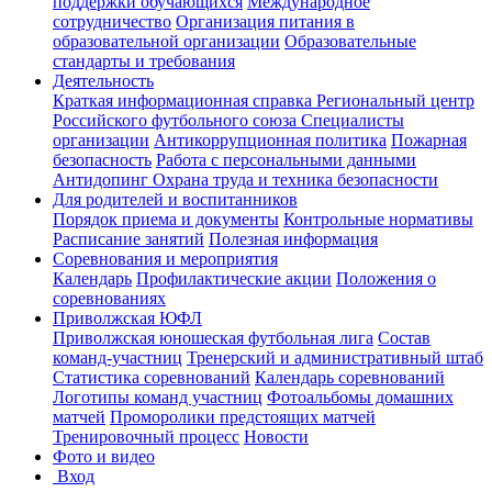
поддержки обучающихся
Международное
сотрудничество
Организация питания в
образовательной организации
Образовательные
стандарты и требования
Деятельность
Краткая информационная справка
Региональный центр
Российского футбольного союза
Специалисты
организации
Антикоррупционная политика
Пожарная
безопасность
Работа с персональными данными
Антидопинг
Охрана труда и техника безопасности
Для родителей и воспитанников
Порядок приема и документы
Контрольные нормативы
Расписание занятий
Полезная информация
Соревнования и мероприятия
Календарь
Профилактические акции
Положения о
соревнованиях
Приволжская ЮФЛ
Приволжская юношеская футбольная лига
Состав
команд-участниц
Тренерский и административный штаб
Статистика соревнований
Календарь соревнований
Логотипы команд участниц
Фотоальбомы домашних
матчей
Проморолики предстоящих матчей
Тренировочный процесс
Новости
Фото и видео
Вход